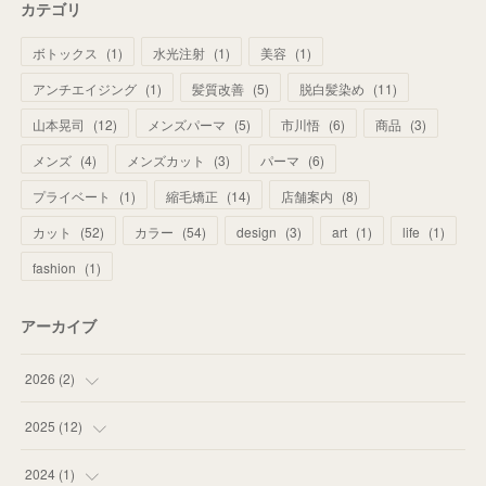
カテゴリ
ボトックス
(
1
)
水光注射
(
1
)
美容
(
1
)
アンチエイジング
(
1
)
髪質改善
(
5
)
脱白髪染め
(
11
)
山本晃司
(
12
)
メンズパーマ
(
5
)
市川悟
(
6
)
商品
(
3
)
メンズ
(
4
)
メンズカット
(
3
)
パーマ
(
6
)
プライベート
(
1
)
縮毛矯正
(
14
)
店舗案内
(
8
)
カット
(
52
)
カラー
(
54
)
design
(
3
)
art
(
1
)
life
(
1
)
fashion
(
1
)
アーカイブ
2026
(
2
)
(
1
)
2025
(
12
)
(
1
)
(
1
)
2024
(
1
)