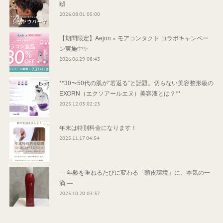
🙌
2026.08.01 05:00
【期間限定】Aejon × モアコンタクト コラボキャンペー
ン実施中✨
2026.06.29 08:43
**30〜50代の肌が“若返る”と話題。切らない美容整形級の
EXORN（エクソアールエヌ）美容液とは？**
2025.12.03 02:23
年末は特別料金になります！
2025.11.17 04:54
― 年齢を重ねるたびに変わる「頭皮環境」に、本気の一
滴 ―
2025.10.20 03:37