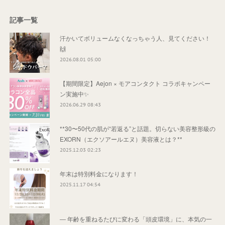
記事一覧
汗かいてボリュームなくなっちゃう人、見てください！
🙌
2026.08.01 05:00
【期間限定】Aejon × モアコンタクト コラボキャンペー
ン実施中✨
2026.06.29 08:43
**30〜50代の肌が“若返る”と話題。切らない美容整形級の
EXORN（エクソアールエヌ）美容液とは？**
2025.12.03 02:23
年末は特別料金になります！
2025.11.17 04:54
― 年齢を重ねるたびに変わる「頭皮環境」に、本気の一