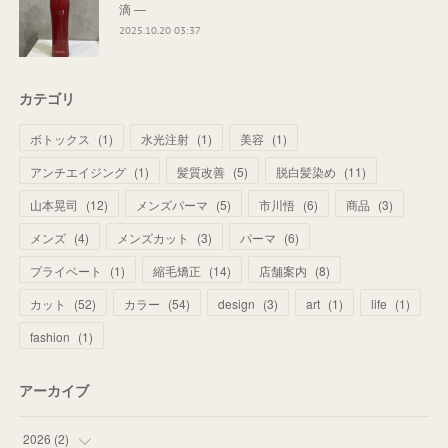
滴 ―
2025.10.20 03:37
カテゴリ
ボトックス
(
1
)
水光注射
(
1
)
美容
(
1
)
アンチエイジング
(
1
)
髪質改善
(
5
)
脱白髪染め
(
11
)
山本晃司
(
12
)
メンズパーマ
(
5
)
市川悟
(
6
)
商品
(
3
)
メンズ
(
4
)
メンズカット
(
3
)
パーマ
(
6
)
プライベート
(
1
)
縮毛矯正
(
14
)
店舗案内
(
8
)
カット
(
52
)
カラー
(
54
)
design
(
3
)
art
(
1
)
life
(
1
)
fashion
(
1
)
アーカイブ
2026
(
2
)